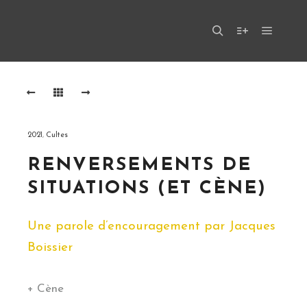
Menu pr
Rechercher
Plus d’infos
2021
,
Cultes
RENVERSEMENTS DE
SITUATIONS (ET CÈNE)
Une parole d’encouragement par Jacques
Boissier
+ Cène