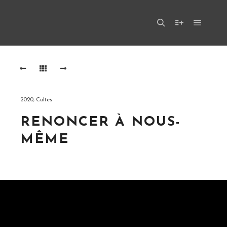
Menu pr
Rechercher
Plus d’infos
2020
,
Cultes
RENONCER À NOUS-
MÊME